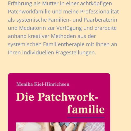
Erfahrung als Mutter in einer achtköpfigen
Patchworkfamilie und meine Professionalität
als systemische Familien- und Paarberaterin
und Mediatorin zur Verfügung und erarbeite
anhand kreativer Methoden aus der
systemischen Familientherapie mit Ihnen an
Ihren individuellen Fragestellungen.